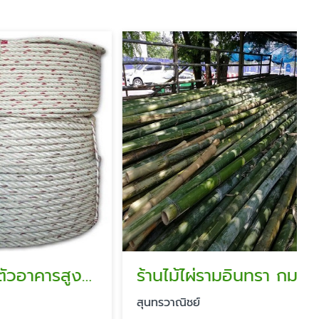
ขายเชือกโรยตัวอาคารสูง รามอินทรา
ร้านไม้ไผ่รามอินทรา กม.8
สุนทรวาณิชย์