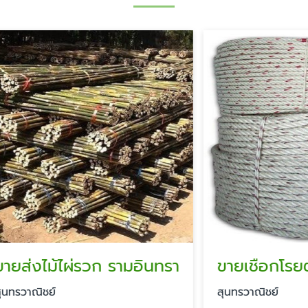
ไม้ไผ่รวก รามอินทรา
ชย์
สุนทรวาณิชย์